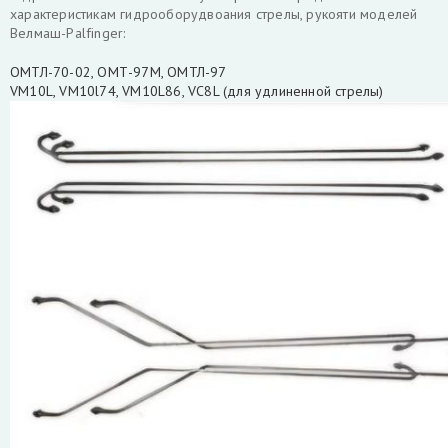
характеристикам гидрооборудвоания стрелы, рукояти моделей
Велмаш-Palfinger:
ОМТЛ-70-02, ОМТ-97М, ОМТЛ-97
VM10L, VM10l74, VM10L86, VC8L (для удлиненной стрелы)