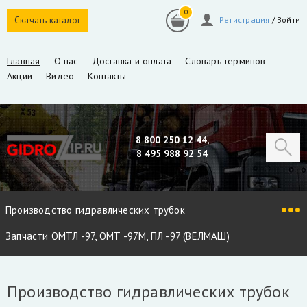
0
Скачать каталог
Регистрация
/
Войти
Главная
О нас
Доставка и оплата
Словарь терминов
Акции
Видео
Контакты
8 800 250 12 44,
8 495 988 92 54
Производство гидравлических трубок
Запчасти ОМТЛ -97, ОМТ -97М, ПЛ -97 (ВЕЛМАШ)
Запчасти VM10L, VC8L, VM10L86 (ВЕЛМАШ)
Производство гидравлических трубок
Запчасти Майман 90, 100, 110 / Атлант 90, 100