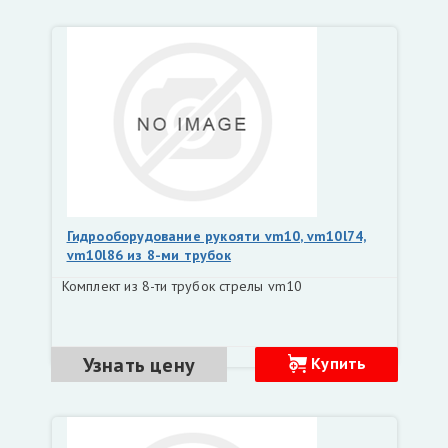
Гидрооборудование рукояти vm10, vm10l74,
vm10l86 из 8-ми трубок
Комплект из 8-ти трубок стрелы vm10
Узнать цену
Купить