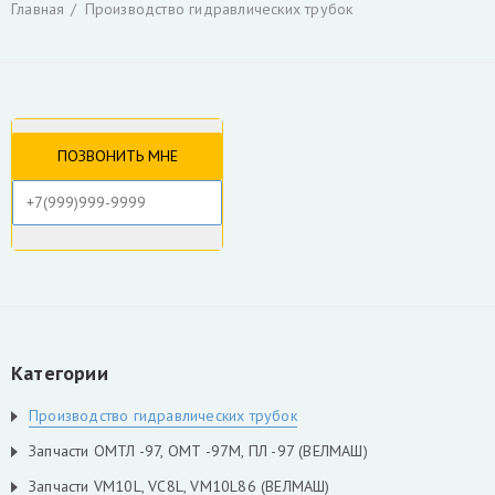
Главная
Производство гидравлических трубок
Гидроцилиндры
Гидрораспределители
Фильтры и фильтроэлементы для гидроманипуляторов
Уплотнения для гидроцилиндров
Гидронасосы, гидромоторы
Ротаторы
Захват для леса и лома
Коробка отбора мощности КАМАЗ и другие
РВД производство, ремонт, продажа
Инструмент для разделки кабеля
Гидроцилиндры Fuchs
Гидроцилиндры ATLAS TEREX
Гидроцилиндры Liebherr
Скрыть
Категории
Производство гидравлических трубок
Запчасти ОМТЛ -97, ОМТ -97М, ПЛ -97 (ВЕЛМАШ)
Запчасти VM10L, VC8L, VM10L86 (ВЕЛМАШ)