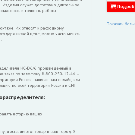
RM-276
и. Изделия служат достаточно длительное
Подроб
нальность и точность работы
Показать боль
онтаже. Их относят к расходному
агодаря низкой цене, можно часто менять
.
еделителя НС-D6/6 произведённый в
лав заказ по телефону 8-800-250-12-44 —
рритории России, написав нам онлайн, или
кцию по всей территории России и СНГ.
рораспределителя:
ранять историю ваших
, доставим этот товар в ваш город: 8-