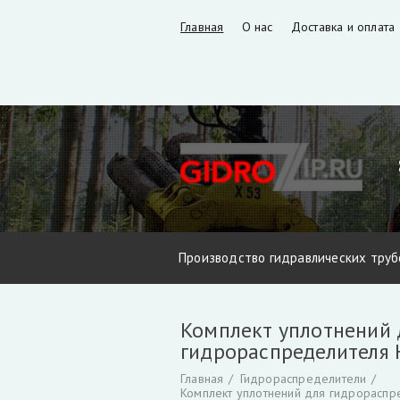
Главная
О нас
Доставка и оплата
Производство гидравлических труб
Запчасти VM10L, VC8L, VM10L86 (В
Комплект уплотнений 
Фильтры и фильтроэлементы для г
гидрораспределителя 
Захват для леса и лома
Коробка о
Главная
Гидрораспределители
Инструмент для разделки кабеля
Комплект уплотнений для гидрораспр