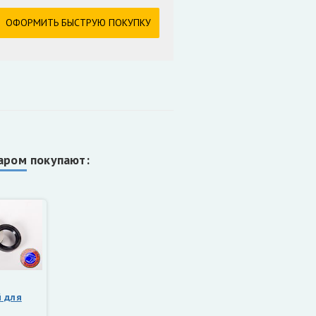
аром покупают:
 для
ределителя