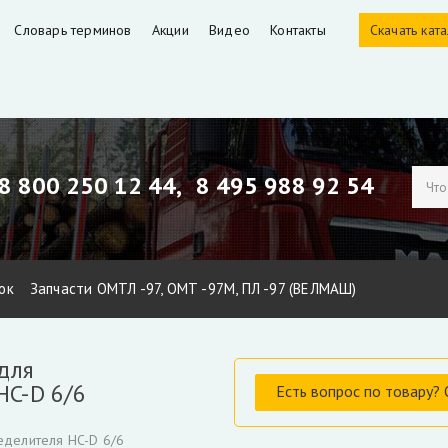
Словарь терминов
Акции
Видео
Контакты
Скачать кат
8 800 250 12 44,
8 495 988 92 54
ок
Запчасти ОМТЛ -97, ОМТ -97М, ПЛ -97 (ВЕЛМАШ)
ЕЛМАШ)
Запчасти Майман 90, 100, 110 / Атлант 90, 100
Гидроци
для
идроманипуляторов
Уплотнения для гидроцилиндров
Гидронас
HC-D 6/6
тбора мощности КАМАЗ и другие
РВД производство, ремонт, 
еделителя HC-D 6/6
Гидроцилиндры Fuchs
Гидроцилиндры ATLAS TEREX
Гидроцил