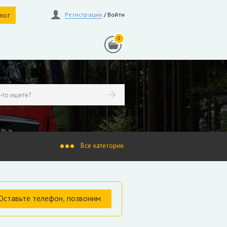
алог
Регистрация
/
Войти
0
линдры
Гидрораспределители
осы, гидромоторы
Ротаторы
продажа
индры Liebherr