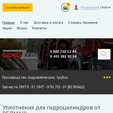
0
Скачать каталог
Регистрация
/
Войти
Главная
О нас
Доставка и оплата
Словарь терминов
Акции
Видео
Контакты
8 800 250 12 44,
8 495 988 92 54
Производство гидравлических трубок
Запчасти ОМТЛ -97, ОМТ -97М, ПЛ -97 (ВЕЛМАШ)
Запчасти VM10L, VC8L, VM10L86 (ВЕЛМАШ)
Уплотнения для гидроцилиндров от
Запчасти Майман 90, 100, 110 / Атлант 90, 100