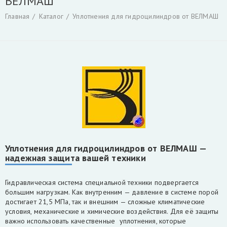
ВЕЛМАШ
Гидроцилиндры
Гидрораспределители
Главная
Каталог
Уплотнения для гидроцилиндров от ВЕЛМАШ
Фильтры и фильтроэлементы для гидроманипуляторов
Уплотнения для гидроцилиндров
Гидронасосы, гидромоторы
Ротаторы
Захват для леса и лома
Коробка отбора мощности КАМАЗ и другие
РВД производство, ремонт, продажа
Инструмент для разделки кабеля
Гидроцилиндры Fuchs
Гидроцилиндры ATLAS TEREX
Гидроцилиндры Liebherr
Уплотнения для гидроцилиндров от ВЕЛМАШ —
надежная защита вашей техники
Скрыть
Гидравлическая система специальной техники подвергается
большим нагрузкам. Как внутренним — давление в системе порой
достигает 21,5 МПа, так и внешним — сложные климатические
условия, механические и химические воздействия. Для её защиты
важно использовать качественные уплотнения, которые