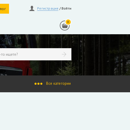
алог
Регистрация
/
Войти
0
линдры
Гидрораспределители
осы, гидромоторы
Ротаторы
продажа
индры Liebherr