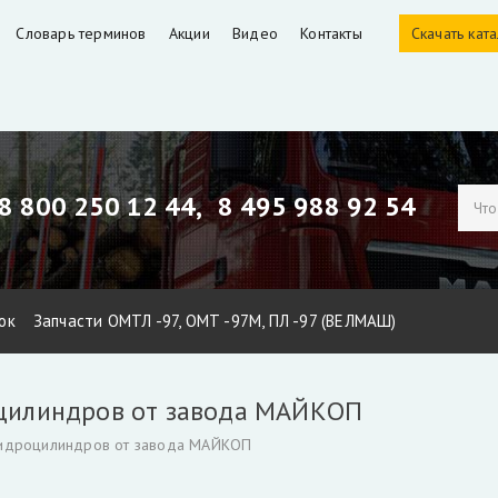
Словарь терминов
Акции
Видео
Контакты
Скачать кат
8 800 250 12 44,
8 495 988 92 54
ок
Запчасти ОМТЛ -97, ОМТ -97М, ПЛ -97 (ВЕЛМАШ)
ЕЛМАШ)
Запчасти Майман 90, 100, 110 / Атлант 90, 100
Гидроци
оцилиндров от завода МАЙКОП
идроманипуляторов
Уплотнения для гидроцилиндров
Гидронас
гидроцилиндров от завода МАЙКОП
тбора мощности КАМАЗ и другие
РВД производство, ремонт, 
Гидроцилиндры Fuchs
Гидроцилиндры ATLAS TEREX
Гидроцил