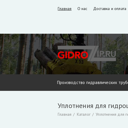
Главная
О нас
Доставка и оплата
Производство гидравлических труб
Запчасти VM10L, VC8L, VM10L86 (В
Уплотнения для гидр
Фильтры и фильтроэлементы для г
Главная
Каталог
Уплотнения для 
Захват для леса и лома
Коробка о
Инструмент для разделки кабеля