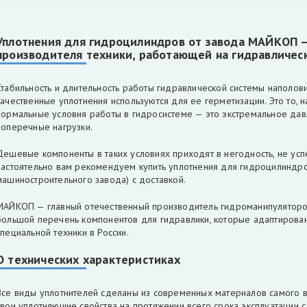
Уплотнения для гидроцилиндров от завода МАЙКОП 
производителя техники, работающей на гидравличес
Стабильность и длительность работы гидравлической системы наполовин
качественные уплотнения используются для ее герметизации. Это то, н
нормальные условия работы в гидросистеме — это экстремальное дав
поперечные нагрузки.
Дешевые компоненты в таких условиях приходят в негодность, не усп
настоятельно вам рекомендуем купить уплотнения для гидроцилинд
машиностроительного завода) с доставкой.
МАЙКОП — главный отечественный производитель гидроманипуляторов
большой перечень компонентов для гидравлики, которые адаптирован
специальной техники в России.
О технических характеристиках
Все виды уплотнителей сделаны из современных материалов самого в
свои уплотняющие свойства на протяжении всего срока эксплуатации 