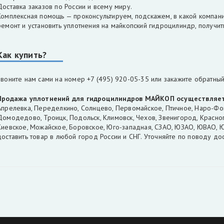
Доставка заказов по России и всему миру.
Комплексная помощь — проконсультируем, подскажем, в какой компан
ремонт и установить уплотнения на майкопский гидроцилиндр, получи
Как купить?
Звоните нам сами на номер +7 (495) 920-05-35 или закажите обратный
Продажа уплотнений для гидроцилиндров
МАЙКОП
осуществляе
Апрелевка, Переделкино, Солнцево, Первомайское, Птичное, Наро-Фом
Домодедово, Троицк, Подольск, Климовск, Чехов, Звенигород, Красног
Киевское, Можайское, Боровское, Юго-западная, СЗАО, ЮЗАО, ЮВАО, 
доставить товар в любой город России и СНГ. Уточняйте по поводу д