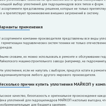
Большой выбор уплотнений для гидроцилиндров всех типов и форм.
В ассортименте представлены решения, которые не только препятству
но и препятствуют проникновения внешних загрязнений в систему.
Варианты применения
В ассортименте компании-производителя представлены все виды упло
в герметизации гидравлических систем техники не только отечественн
брендов.
Иными словами, их можно использовать в ремонте и обслуживании ги
Майкопского машиностроительного завода (например, на гидроманипул
Эти уплотнения, если не напутать с выбором, придутся кстати в ремон
гидроманипуляторов любого другого мирового производителя.
Несколько причин купить уплотнения МАЙКОП у ком
Высокое качество, безопасность и оригинальное происхождение кажд
Цена уплотнений для гидроцилиндров МАЙКОП настолько выгодна, что
необременительным для бюджета занятием.