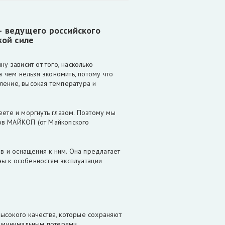
— ведущего российского
кой силе
у зависит от того, насколько
а чем нельзя экономить, потому что
ление, высокая температура и
еете и моргнуть глазом. Поэтому мы
ров МАЙКОП (от Майкопского
 и оснащения к ним. Она предлагает
ы к особенностям эксплуатации
ысокого качества, которые сохраняют
с минимальным потерями.