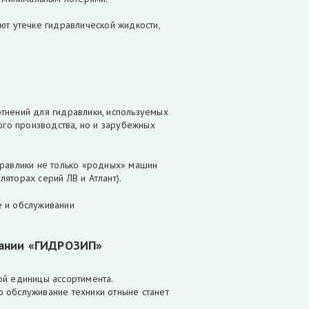
ют утечке гидравлической жидкости,
тнений для гидравлики, используемых
ого производства, но и зарубежных
дравлики не только «родных» машин
яторах серий ЛВ и Атлант).
те и обслуживании
пании «ГИДРОЗИП»
ой единицы ассортимента.
 обслуживание техники отныне станет