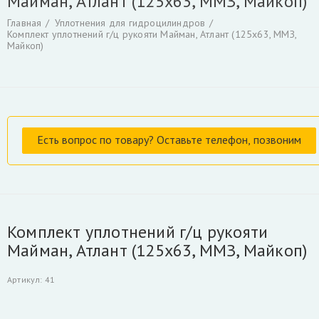
Майман, Атлант (125х63, ММЗ, Майкоп)
Гидроцилиндры
Гидрораспределители
Главная
Уплотнения для гидроцилиндров
Фильтры и фильтроэлементы для гидроманипуляторов
Комплект уплотнений г/ц рукояти Майман, Атлант (125х63, ММЗ,
Майкоп)
Уплотнения для гидроцилиндров
Гидронасосы, гидромоторы
Ротаторы
Захват для леса и лома
Коробка отбора мощности КАМАЗ и другие
РВД производство, ремонт, продажа
Инструмент для разделки кабеля
Гидроцилиндры Fuchs
Гидроцилиндры ATLAS TEREX
Гидроцилиндры Liebherr
Скрыть
Комплект уплотнений г/ц рукояти
Майман, Атлант (125х63, ММЗ, Майкоп)
Артикул
:
41