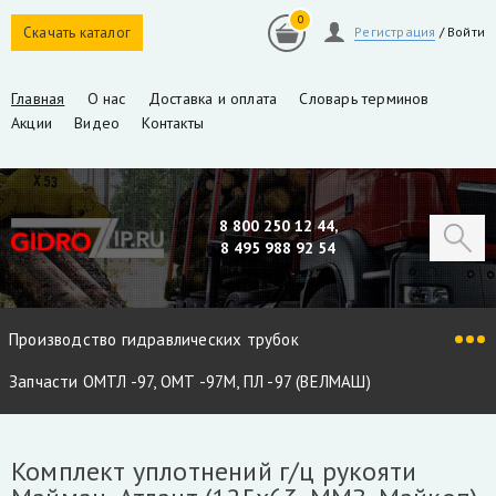
0
Скачать каталог
Регистрация
/
Войти
Главная
О нас
Доставка и оплата
Словарь терминов
Акции
Видео
Контакты
8 800 250 12 44,
8 495 988 92 54
Производство гидравлических трубок
Запчасти ОМТЛ -97, ОМТ -97М, ПЛ -97 (ВЕЛМАШ)
Запчасти VM10L, VC8L, VM10L86 (ВЕЛМАШ)
Комплект уплотнений г/ц рукояти
Запчасти Майман 90, 100, 110 / Атлант 90, 100