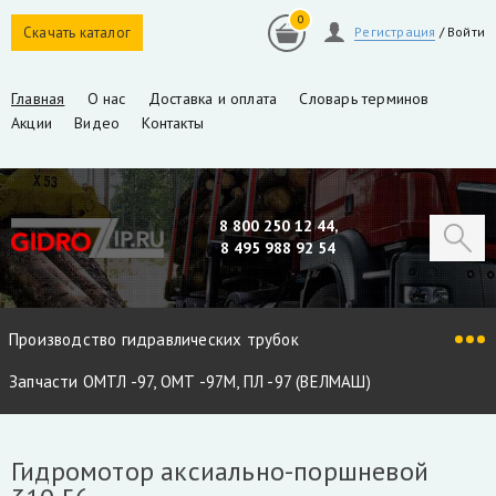
0
Скачать каталог
Регистрация
/
Войти
Главная
О нас
Доставка и оплата
Словарь терминов
Акции
Видео
Контакты
8 800 250 12 44,
8 495 988 92 54
Производство гидравлических трубок
Запчасти ОМТЛ -97, ОМТ -97М, ПЛ -97 (ВЕЛМАШ)
Запчасти VM10L, VC8L, VM10L86 (ВЕЛМАШ)
Гидромотор аксиально-поршневой
Запчасти Майман 90, 100, 110 / Атлант 90, 100