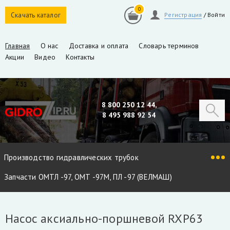
0
Скачать каталог
Регистрация
/
Войти
Главная
О нас
Доставка и оплата
Словарь терминов
Акции
Видео
Контакты
8 800 250 12 44,
8 495 988 92 54
Производство гидравлических трубок
Запчасти ОМТЛ -97, ОМТ -97М, ПЛ -97 (ВЕЛМАШ)
Запчасти VM10L, VC8L, VM10L86 (ВЕЛМАШ)
Насос аксиально-поршневой RXP63
Запчасти Майман 90, 100, 110 / Атлант 90, 100