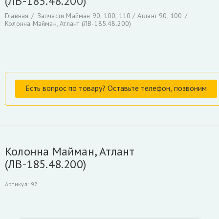
(ЛВ-185.48.200)
Гидроцилиндры
Гидрораспределители
Главная
Запчасти Майман 90, 100, 110 / Атлант 90, 100
Фильтры и фильтроэлементы для гидроманипуляторов
Колонна Майман, Атлант (ЛВ-185.48.200)
Уплотнения для гидроцилиндров
Гидронасосы, гидромоторы
Ротаторы
Захват для леса и лома
Коробка отбора мощности КАМАЗ и другие
РВД производство, ремонт, продажа
Инструмент для разделки кабеля
Гидроцилиндры Fuchs
Гидроцилиндры ATLAS TEREX
Гидроцилиндры Liebherr
Колонна Майман, Атлант
Скрыть
(ЛВ-185.48.200)
Артикул
:
97