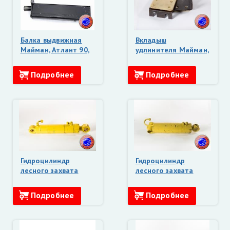
Балка выдвижная
Вкладыш
Майман, Атлант 90,
удлинителя Майман,
100, 110 (ЛВ)
Атлант 90, 100, 110
(ЛВ-185.08.400)
Подробнее
Подробнее
Гидроцилиндр
Гидроцилиндр
лесного захвата
лесного захвата
Майман, Атлант
Майман, Атлант 90,
(ЛВ-184А.55.800)
100, 110 (широкий,
Подробнее
Подробнее
ЛВ-185.61.000)