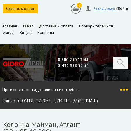
0
Скачать каталог
Регистрация
/
Войти
Главная
О нас
Доставка и оплата
Словарь терминов
Акции
Видео
Контакты
8 800 250 12 44,
8 495 988 92 54
Производство гидравлических трубок
Запчасти ОМТЛ -97, ОМТ -97М, ПЛ -97 (ВЕЛМАШ)
Запчасти VM10L, VC8L, VM10L86 (ВЕЛМАШ)
Колонна Майман, Атлант
Запчасти Майман 90, 100, 110 / Атлант 90, 100