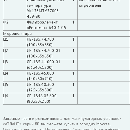
температуры
потребителя
УК133МТУ37003-
459-80
Ф2
Фильтроэлемент
1
«Реготмас» 640-1-05
Гидpoцилиндры
Ц1
ЛВ-185.74.700
1
(100x63x630)
Ц2
ЛВ-185.74.700-01
1
(100x63x630)
ЦЗ
ЛВ-185.41.000-01
1
(63x40x1200)
Ц4
ЛВ-185.45.000
1
(140x80x710)
Ц5
ЛВ-185.40.300
1
(125x63x800)
Ц6
ЛВ-184А.05.600
1
(80x50x250)
Запасные части и ремкомплекты для манипуляторных установок
«АТЛАНТ» серии ЛВ вы сможете купить в городах Москва,
Одинцово, Апрелевка, Переделкино, Солнцево, Первомайское,