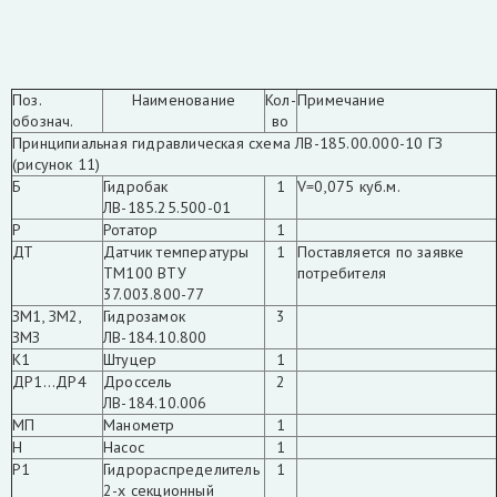
Поз.
Наименование
Кол-
Примечание
обознач.
во
Принципиальная гидравлическая схема ЛВ-185.00.000-10 ГЗ
(рисунок 11)
Б
Гидробак
1
V=0,075 куб.м.
ЛВ-185.25.500-01
Р
Ротатор
1
ДТ
Датчик температуры
1
Поставляется по заявке
ТМ100 ВТУ
потребителя
37.003.800-77
ЗМ1, ЗМ2,
Гидрозамок
3
ЗМЗ
ЛВ-184.10.800
К1
Штуцер
1
ДР1...ДР4
Дроссель
2
ЛВ-184.10.006
МП
Манометр
1
Н
Насос
1
Р1
Гидрораспределитель
1
2-х секционный