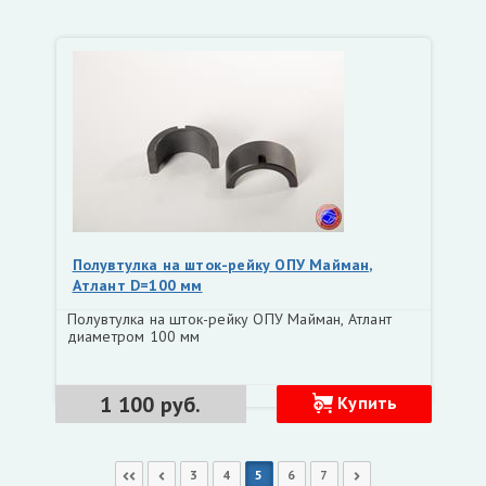
Полувтулка на шток-рейку ОПУ Майман,
Атлант D=100 мм
Полувтулка на шток-рейку ОПУ Майман, Атлант
диаметром 100 мм
1 100 руб.
Купить
Первая
Предыдущая
3
4
5
6
7
Следующая