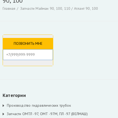
90, 100
Гидроцилиндры
Гидрораспределители
Главная
Запчасти Майман 90, 100, 110 / Атлант 90, 100
Фильтры и фильтроэлементы для гидроманипуляторов
Уплотнения для гидроцилиндров
Гидронасосы, гидромоторы
Ротаторы
Захват для леса и лома
Коробка отбора мощности КАМАЗ и другие
РВД производство, ремонт, продажа
Инструмент для разделки кабеля
Гидроцилиндры Fuchs
Гидроцилиндры ATLAS TEREX
Гидроцилиндры Liebherr
Скрыть
Категории
Производство гидравлических трубок
Запчасти ОМТЛ -97, ОМТ -97М, ПЛ -97 (ВЕЛМАШ)