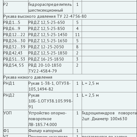
Р2
Гидрораспределитель
1
шестисекционный
Рукава высокого давления ТУ 22-4756-80
РВД1...5
РВДZ 12,5-25-650
5
РВД6...9
РВДZ 12,5-25-850
4
РВД12...22
РВДZ 12,5-25-1450
11
РВД26...30
РВДZ 12,5-25-1650
5
РВД32...39
РВДZ 12-25-2050
8
РВД42,43
РВДZ 12,5-25-1850
2
РВД51...53
РВДZ 16-25-1850
3
РВД54, 55
РВД 20-10-1850
2
ТУ22-4584-79
Рукава низкого давления
РНД1
Рукав 1-38-1, ОТУ38-
1
L = 2,5 м
105,1494-82
РНД2
Рукав
1
L = 2,5 м
10Б-1.ОТУ38.105.998-
91
УОП
Устройство опорно-
1
Гидроцилиндров поворота
поворотное
2шт. Диаметр 100x630
ЛВ-185.74.000
Ф1
Фильтр напорный
1
УТ
Приемник указателя
1
поставляется по заявке