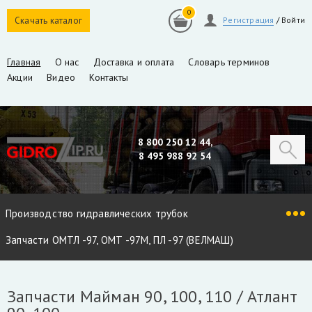
0
Скачать каталог
Регистрация
/
Войти
Главная
О нас
Доставка и оплата
Словарь терминов
Акции
Видео
Контакты
8 800 250 12 44,
8 495 988 92 54
Производство гидравлических трубок
Запчасти ОМТЛ -97, ОМТ -97М, ПЛ -97 (ВЕЛМАШ)
Запчасти VM10L, VC8L, VM10L86 (ВЕЛМАШ)
Запчасти Майман 90, 100, 110 / Атлант
Запчасти Майман 90, 100, 110 / Атлант 90, 100