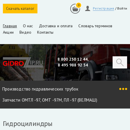
0
Скачать каталог
Регистрация
/
Войти
Главная
О нас
Доставка и оплата
Словарь терминов
Акции
Видео
Контакты
8 800 250 12 44,
8 495 988 92 54
Производство гидравлических трубок
Запчасти ОМТЛ -97, ОМТ -97М, ПЛ -97 (ВЕЛМАШ)
Запчасти VM10L, VC8L, VM10L86 (ВЕЛМАШ)
Гидроцилиндры
Запчасти Майман 90, 100, 110 / Атлант 90, 100