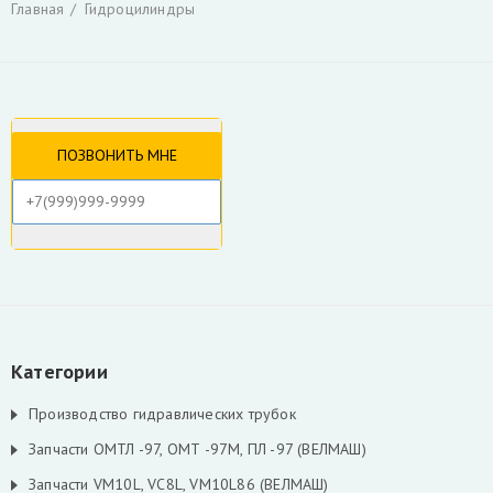
Главная
Гидроцилиндры
Гидроцилиндры
Гидрораспределители
Фильтры и фильтроэлементы для гидроманипуляторов
Уплотнения для гидроцилиндров
Гидронасосы, гидромоторы
Ротаторы
Захват для леса и лома
Коробка отбора мощности КАМАЗ и другие
РВД производство, ремонт, продажа
Инструмент для разделки кабеля
Гидроцилиндры Fuchs
Гидроцилиндры ATLAS TEREX
Гидроцилиндры Liebherr
Скрыть
Категории
Производство гидравлических трубок
Запчасти ОМТЛ -97, ОМТ -97М, ПЛ -97 (ВЕЛМАШ)
Запчасти VM10L, VC8L, VM10L86 (ВЕЛМАШ)