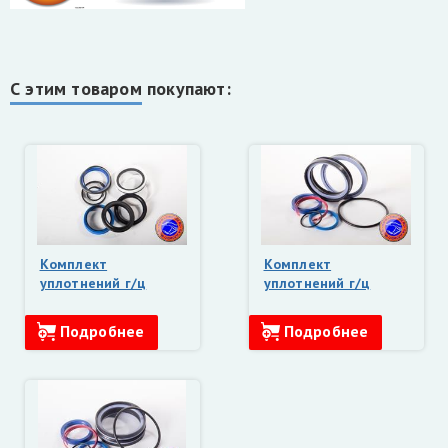
С этим товаром покупают:
Комплект
Комплект
уплотнений г/ц
уплотнений г/ц
аутригера Майман,
подъема стрелы
Атлант (80х63)
Майман, Атлант
Подробнее
Подробнее
(140х80, ММЗ,
Майкоп)