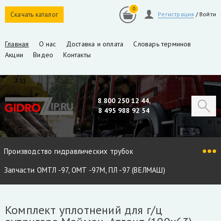
0
Скачать каталог
Регистрация
/
Войти
Главная
О нас
Доставка и оплата
Словарь терминов
Акции
Видео
Контакты
8 800 250 12 44,
8 495 988 92 54
Производство гидравлических трубок
Запчасти ОМТЛ -97, ОМТ -97М, ПЛ -97 (ВЕЛМАШ)
Запчасти VM10L, VC8L, VM10L86 (ВЕЛМАШ)
Комплект уплотнений для г/ц
Запчасти Майман 90, 100, 110 / Атлант 90, 100