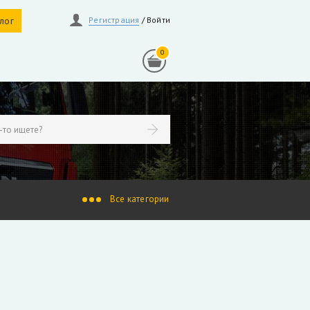
алог
Регистрация
/
Войти
0
линдры
Гидрораспределители
осы, гидромоторы
Ротаторы
продажа
индры Liebherr