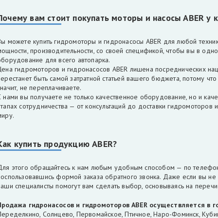
Почему вам стоит покупать моторы и насосы ABER у
Вы можете купить гидромоторы и гидронасосы ABER для любой техни
мощности, производительности, со своей спецификой, чтобы вы в одн
оборудование для всего автопарка.
Цена гидромоторов и гидронасосов ABER лишена посреднических нац
перестанет быть самой затратной статьей вашего бюджета, потому чт
значит, не переплачиваете.
С нами вы получаете не только качественное оборудование, но и кач
этапах сотрудничества — от консультаций до доставки гидромоторов и
миру.
Как купить продукцию ABER?
Для этого обращайтесь к нам любым удобным способом — по телефону
воспользовавшись формой заказа обратного звонка. Даже если вы не
наши специалисты помогут вам сделать выбор, основываясь на переч
Продажа гидронасосов и гидромоторов ABER
осуществляется
в 
Переделкино, Солнцево, Первомайское, Птичное, Наро-Фоминск, Кубин