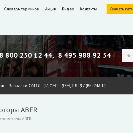
Словарь терминов
Акции
Видео
Контакты
Скачать кат
8 800 250 12 44,
8 495 988 92 54
ок
Запчасти ОМТЛ -97, ОМТ -97М, ПЛ -97 (ВЕЛМАШ)
ЕЛМАШ)
Запчасти Майман 90, 100, 110 / Атлант 90, 100
Гидроци
моторы ABER
идроманипуляторов
Уплотнения для гидроцилиндров
Гидронас
идромоторы ABER
тбора мощности КАМАЗ и другие
РВД производство, ремонт, 
Гидроцилиндры Fuchs
Гидроцилиндры ATLAS TEREX
Гидроцил