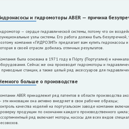
Гидронасосы и гидромоторы ABER — причина безупре
Гидромотор — сердце гидравлической системы, потому что он воздейс
функциональные узлы системы. Его работа должна быть безупречной,
поэтому компания «ГИДРОЗИП» предлагает вам купить гидронасосы и
которая в своей отрасли добилась отличных результатов.
Компания была основана в 1971 году в Пóрту (Португалия) и начинал
оборудования. Сейчас же она производит гидромоторы и гидравличес
и приводные станции, а также целый ряд аксессуаров для гидравличе
Немного больше о производстве
компании ABER принадлежит ряд патентов в области производства акс
— эти инновации она активно внедряет в свои рабочие образцы;
контроль качества изделий на португальском заводе компании включа
проверку продукции по окончании каждого производственного цикла;
ассортиментный ряд включает моторы, насосы для всех видов специал
лесовозов.