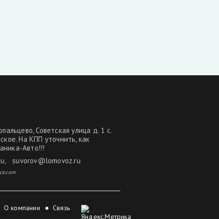
опальцево, Советская улица д. 1 с.
нское. На КПП уточнить, как
аника-Авто!!!
ru
,
suvorov@lomovoz.ru
ce.com
О компании
Связь