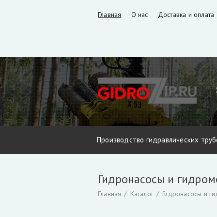
Главная
О нас
Доставка и оплата
Производство гидравлических труб
Запчасти VM10L, VC8L, VM10L86 (В
Гидронасосы и гидро
Фильтры и фильтроэлементы для г
Главная
Каталог
Гидронасосы и г
Захват для леса и лома
Коробка о
Инструмент для разделки кабеля