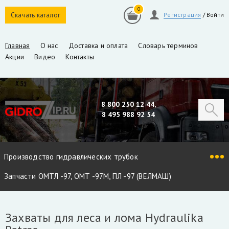
0
Скачать каталог
Регистрация
/
Войти
Главная
О нас
Доставка и оплата
Словарь терминов
Акции
Видео
Контакты
8 800 250 12 44,
8 495 988 92 54
Производство гидравлических трубок
Запчасти ОМТЛ -97, ОМТ -97М, ПЛ -97 (ВЕЛМАШ)
Запчасти VM10L, VC8L, VM10L86 (ВЕЛМАШ)
Захваты для леса и лома Hydraulika
Запчасти Майман 90, 100, 110 / Атлант 90, 100