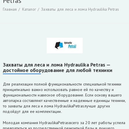
Petras
Гидроцилиндры
Гидрораспределители
Главная
Каталог
Захваты для леса и лома Hydraulika Petras
Фильтры и фильтроэлементы для гидроманипуляторов
Уплотнения для гидроцилиндров
Гидронасосы, гидромоторы
Ротаторы
Захват для леса и лома
Коробка отбора мощности КАМАЗ и другие
РВД производство, ремонт, продажа
Захваты для леса и лома Hydraulika Petras —
Инструмент для разделки кабеля
Гидроцилиндры Fuchs
достойное оборудование для любой техники
Гидроцилиндры ATLAS TEREX
Гидроцилиндры Liebherr
Для реализации полной функциональности специальной техники
принципиально важно использовать равное ей по качеству и
Скрыть
функциональности навесное оборудование. Если основу вашего
автопарка составляют качественные и надежные единицы техники,
то захваты для леса и лома HydraulikaPetrasлучше других
подойдут для ее комплектации.
Молодая компания HydraulikaPetrasвсего за 20 лет работы успела
превратиться из посредственной ремонтной базы в лучшего