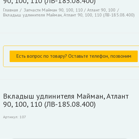
90, 100, 110 (ЛВ-185.08.400)
Гидроцилиндры
Гидрораспределители
Главная
Запчасти Майман 90, 100, 110 / Атлант 90, 100
Фильтры и фильтроэлементы для гидроманипуляторов
Вкладыш удлинителя Майман, Атлант 90, 100, 110 (ЛВ-185.08.400)
Уплотнения для гидроцилиндров
Гидронасосы, гидромоторы
Ротаторы
Захват для леса и лома
Коробка отбора мощности КАМАЗ и другие
РВД производство, ремонт, продажа
Инструмент для разделки кабеля
Гидроцилиндры Fuchs
Гидроцилиндры ATLAS TEREX
Гидроцилиндры Liebherr
Вкладыш удлинителя Майман, Атлант
Скрыть
90, 100, 110 (ЛВ-185.08.400)
Артикул
:
107