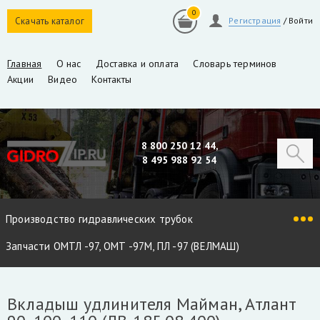
0
Скачать каталог
Регистрация
/
Войти
Главная
О нас
Доставка и оплата
Словарь терминов
Акции
Видео
Контакты
8 800 250 12 44,
8 495 988 92 54
Производство гидравлических трубок
Запчасти ОМТЛ -97, ОМТ -97М, ПЛ -97 (ВЕЛМАШ)
Запчасти VM10L, VC8L, VM10L86 (ВЕЛМАШ)
Вкладыш удлинителя Майман, Атлант
Запчасти Майман 90, 100, 110 / Атлант 90, 100