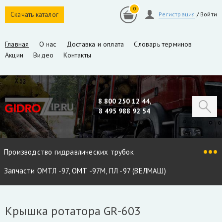
0
Скачать каталог
Регистрация
/
Войти
Главная
О нас
Доставка и оплата
Словарь терминов
Акции
Видео
Контакты
8 800 250 12 44,
8 495 988 92 54
Производство гидравлических трубок
Запчасти ОМТЛ -97, ОМТ -97М, ПЛ -97 (ВЕЛМАШ)
Запчасти VM10L, VC8L, VM10L86 (ВЕЛМАШ)
Крышка ротатора GR-603
Запчасти Майман 90, 100, 110 / Атлант 90, 100