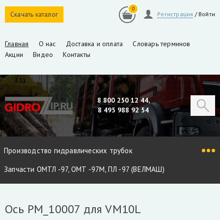
0
Скачать каталог
Регистрация
/
Войти
Главная
О нас
Доставка и оплата
Словарь терминов
Акции
Видео
Контакты
8 800 250 12 44,
8 495 988 92 54
Производство гидравлических трубок
Запчасти ОМТЛ -97, ОМТ -97М, ПЛ -97 (ВЕЛМАШ)
Запчасти VM10L, VC8L, VM10L86 (ВЕЛМАШ)
Ось PM_10007 для VM10L
Запчасти Майман 90, 100, 110 / Атлант 90, 100