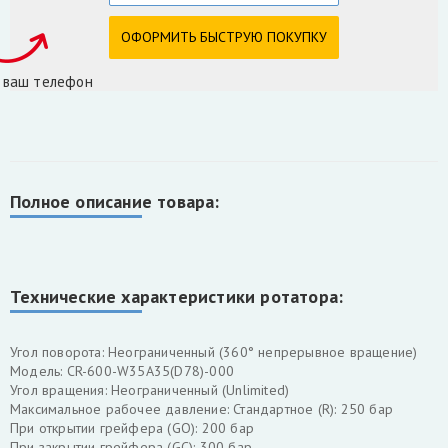
 ваш телефон
Полное описание товара:
Технические характеристики ротатора:
Угол поворота: Неограниченный (360° непрерывное вращение)
Модель: CR-600-W35A35(D78)-000
Угол вращения: Неограниченный (Unlimited)
Максимальное рабочее давление: Стандартное (R): 250 бар
При открытии грейфера (GO): 200 бар
При закрытии грейфера (GC): 300 бар