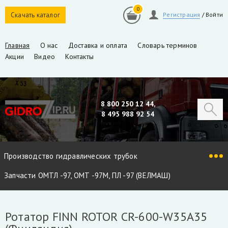
0
Скачать каталог
Регистрация
/
Войти
Главная
О нас
Доставка и оплата
Словарь терминов
Акции
Видео
Контакты
8 800 250 12 44,
8 495 988 92 54
Производство гидравлических трубок
Запчасти ОМТЛ -97, ОМТ -97М, ПЛ -97 (ВЕЛМАШ)
Запчасти VM10L, VC8L, VM10L86 (ВЕЛМАШ)
Ротатор FINN ROTOR CR-600-W35A35
Запчасти Майман 90, 100, 110 / Атлант 90, 100