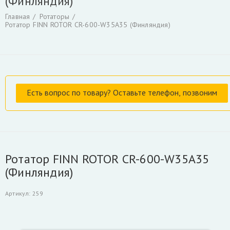
(Финляндия)
Гидроцилиндры
Гидрораспределители
Главная
Ротаторы
Фильтры и фильтроэлементы для гидроманипуляторов
Ротатор FINN ROTOR CR-600-W35A35 (Финляндия)
Уплотнения для гидроцилиндров
Гидронасосы, гидромоторы
Ротаторы
Захват для леса и лома
Коробка отбора мощности КАМАЗ и другие
РВД производство, ремонт, продажа
Инструмент для разделки кабеля
Гидроцилиндры Fuchs
Гидроцилиндры ATLAS TEREX
Гидроцилиндры Liebherr
Ротатор FINN ROTOR CR-600-W35A35
Скрыть
(Финляндия)
Артикул
:
259