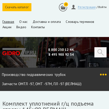
0
Скачать каталог
Регистрация
/
Войти
Главная
О нас
Доставка и оплата
Словарь терминов
Акции
Видео
Контакты
8 800 250 12 44,
8 495 988 92 54
Производство гидравлических трубок
Запчасти ОМТЛ -97, ОМТ -97М, ПЛ -97 (ВЕЛМАШ)
Запчасти VM10L, VC8L, VM10L86 (ВЕЛМАШ)
Комплект уплотнений г/ц подъема
Запчасти Майман 90, 100, 110 / Атлант 90, 100