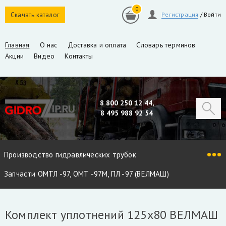
0
Скачать каталог
Регистрация
/
Войти
Главная
О нас
Доставка и оплата
Словарь терминов
Акции
Видео
Контакты
8 800 250 12 44,
8 495 988 92 54
Производство гидравлических трубок
Запчасти ОМТЛ -97, ОМТ -97М, ПЛ -97 (ВЕЛМАШ)
Запчасти VM10L, VC8L, VM10L86 (ВЕЛМАШ)
Комплект уплотнений 125х80 ВЕЛМАШ
Запчасти Майман 90, 100, 110 / Атлант 90, 100